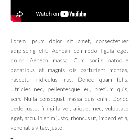
Lorem ipsum dolor sit amet, consectetuer
adipiscing elit. Aenean commodo ligula eget
dolor. Aenean massa. Cum sociis natoque
penatibus et magnis dis parturient montes,
nascetur ridiculus mus. Donec quam felis,
ultricies nec, pellentesque eu, pretium quis,
sem. Nulla consequat massa quis enim. Donec
pede justo, fringilla vel, aliquet nec, vulputate
eget, arcu. In enim justo, rhoncus ut, imperdiet a,
venenatis vitae, justo.